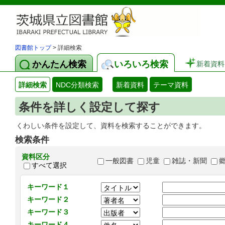
図書館トップ
> 詳細検索
かんたん検索
いろいろ検索
新着資料
詳細検索
NDC分類検索
新着資料
テーマ資料
条件を詳しく設定して探す
くわしい条件を設定して、資料を検索することができます。
検索条件
資料区分
一般図書
児童
雑誌・新聞
すべて選択
キーワード１
キーワード２
キーワード３
キーワード４