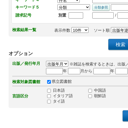
キーワード５
/
請求記号
別置
検索結果一覧
表示件数
ソート順
オプション
出版／発行年月
※雑誌を検索するときは、出版
年
月から
年
県立図書館
検索対象図書館
日本語
中国語
イタリア語
朝鮮語
言語区分
タイ語