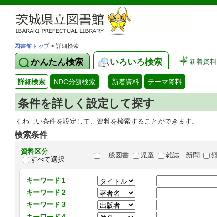
図書館トップ
> 詳細検索
かんたん検索
いろいろ検索
新着資料
詳細検索
NDC分類検索
新着資料
テーマ資料
条件を詳しく設定して探す
くわしい条件を設定して、資料を検索することができます。
検索条件
資料区分
一般図書
児童
雑誌・新聞
すべて選択
キーワード１
キーワード２
キーワード３
キーワード４