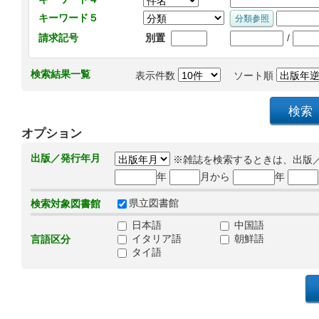
キーワード５
/
請求記号
別置
検索結果一覧
表示件数
ソート順
オプション
出版／発行年月
※雑誌を検索するときは、出版
年
月から
年
県立図書館
検索対象図書館
日本語
中国語
イタリア語
朝鮮語
言語区分
タイ語