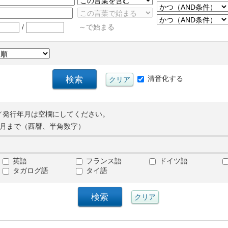
/
～で始まる
清音化する
／発行年月は空欄にしてください。
月まで（西暦、半角数字）
英語
フランス語
ドイツ語
タガログ語
タイ語