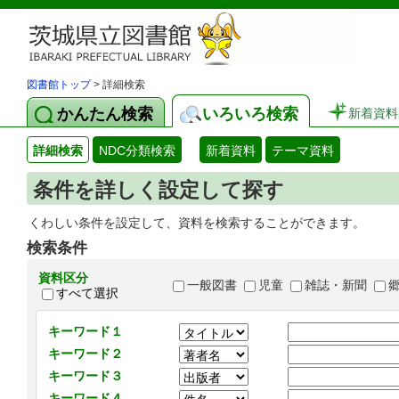
図書館トップ
> 詳細検索
かんたん検索
いろいろ検索
新着資料
詳細検索
NDC分類検索
新着資料
テーマ資料
条件を詳しく設定して探す
くわしい条件を設定して、資料を検索することができます。
検索条件
資料区分
一般図書
児童
雑誌・新聞
すべて選択
キーワード１
キーワード２
キーワード３
キーワード４