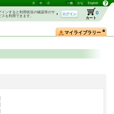
大
中
小
一般
かな
English
0
グインすると利用状況の確認等のサ
ビスを利用できます。
カート
マイライブラリー