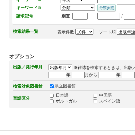
キーワード５
/
請求記号
別置
検索結果一覧
表示件数
ソート順
オプション
出版／発行年月
※雑誌を検索するときは、出版
年
月から
年
県立図書館
検索対象図書館
日本語
中国語
言語区分
ポルトガル
スペイン語