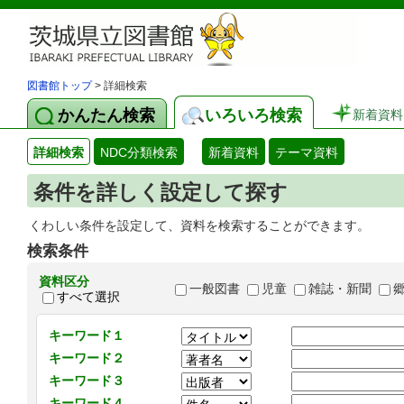
図書館トップ
> 詳細検索
かんたん検索
いろいろ検索
新着資料
詳細検索
NDC分類検索
新着資料
テーマ資料
条件を詳しく設定して探す
くわしい条件を設定して、資料を検索することができます。
検索条件
資料区分
一般図書
児童
雑誌・新聞
すべて選択
キーワード１
キーワード２
キーワード３
キーワード４