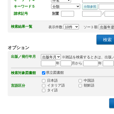
キーワード５
/
請求記号
別置
検索結果一覧
表示件数
ソート順
オプション
出版／発行年月
※雑誌を検索するときは、出版
年
月から
年
県立図書館
検索対象図書館
日本語
中国語
イタリア語
朝鮮語
言語区分
タイ語