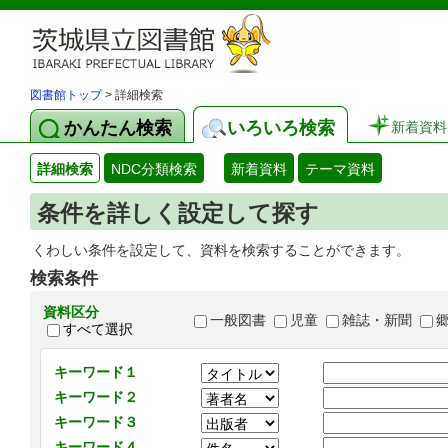
図書館トップ
> 詳細検索
かんたん検索
いろいろ検索
新着資料
詳細検索
NDC分類検索
新着資料
テーマ資料
条件を詳しく設定して探す
くわしい条件を設定して、資料を検索することができます。
検索条件
資料区分
一般図書
児童
雑誌・新聞
すべて選択
キーワード１
キーワード２
キーワード３
キーワード４