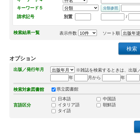
キーワード５
/
請求記号
別置
検索結果一覧
表示件数
ソート順
オプション
出版／発行年月
※雑誌を検索するときは、出版
年
月から
年
県立図書館
検索対象図書館
日本語
中国語
イタリア語
朝鮮語
言語区分
タイ語