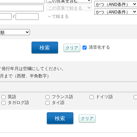
/
～で始まる
清音化する
／発行年月は空欄にしてください。
月まで（西暦、半角数字）
英語
フランス語
ドイツ語
タガログ語
タイ語