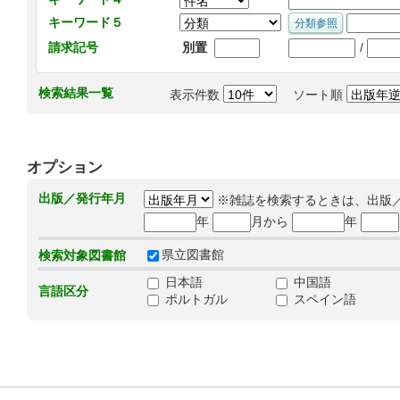
キーワード５
/
請求記号
別置
検索結果一覧
表示件数
ソート順
オプション
出版／発行年月
※雑誌を検索するときは、出版
年
月から
年
県立図書館
検索対象図書館
日本語
中国語
言語区分
ポルトガル
スペイン語