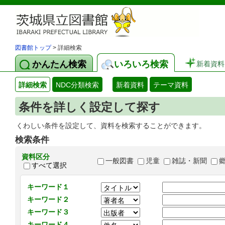
図書館トップ
> 詳細検索
かんたん検索
いろいろ検索
新着資料
詳細検索
NDC分類検索
新着資料
テーマ資料
条件を詳しく設定して探す
くわしい条件を設定して、資料を検索することができます。
検索条件
資料区分
一般図書
児童
雑誌・新聞
すべて選択
キーワード１
キーワード２
キーワード３
キーワード４