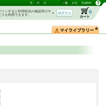
大
中
小
一般
かな
English
0
グインすると利用状況の確認等のサ
ビスを利用できます。
カート
マイライブラリー