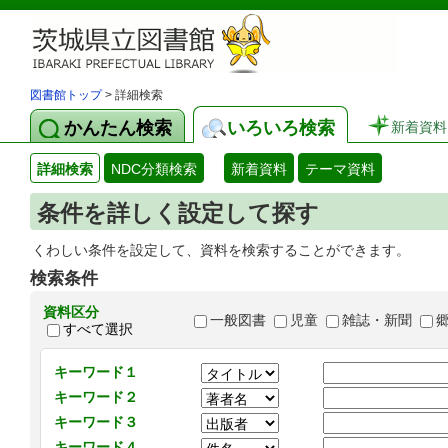
図書館トップ
> 詳細検索
かんたん検索
いろいろ検索
新着資料
詳細検索
NDC分類検索
新着資料
テーマ資料
条件を詳しく設定して探す
くわしい条件を設定して、資料を検索することができます。
検索条件
資料区分
一般図書
児童
雑誌・新聞
すべて選択
キーワード１
キーワード２
キーワード３
キーワード４