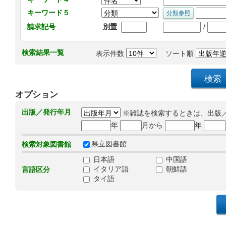
キーワード５
/
請求記号
別置
検索結果一覧
表示件数
ソート順
オプション
出版／発行年月
※雑誌を検索するときは、出版
年
月から
年
県立図書館
検索対象図書館
日本語
中国語
イタリア語
朝鮮語
言語区分
タイ語