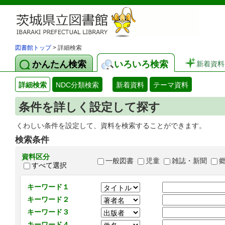
図書館トップ
> 詳細検索
かんたん検索
いろいろ検索
新着資料
詳細検索
NDC分類検索
新着資料
テーマ資料
条件を詳しく設定して探す
くわしい条件を設定して、資料を検索することができます。
検索条件
資料区分
一般図書
児童
雑誌・新聞
すべて選択
キーワード１
キーワード２
キーワード３
キーワード４