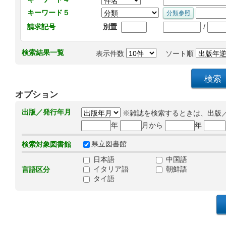
キーワード５
/
請求記号
別置
検索結果一覧
表示件数
ソート順
オプション
出版／発行年月
※雑誌を検索するときは、出版
年
月から
年
県立図書館
検索対象図書館
日本語
中国語
イタリア語
朝鮮語
言語区分
タイ語