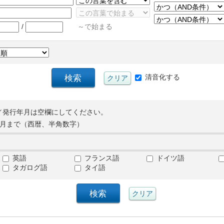
/
～で始まる
清音化する
／発行年月は空欄にしてください。
月まで（西暦、半角数字）
英語
フランス語
ドイツ語
タガログ語
タイ語