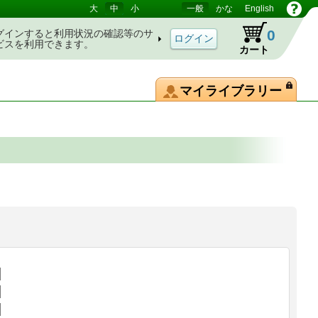
大
中
小
一般
かな
English
0
グインすると利用状況の確認等のサ
ビスを利用できます。
カート
マイライブラリー