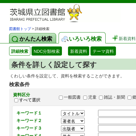
図書館トップ
> 詳細検索
かんたん検索
いろいろ検索
新着資料
詳細検索
NDC分類検索
新着資料
テーマ資料
条件を詳しく設定して探す
くわしい条件を設定して、資料を検索することができます。
検索条件
資料区分
一般図書
児童
雑誌・新聞
すべて選択
キーワード１
キーワード２
キーワード３
キーワード４