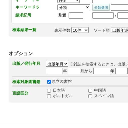
キーワード５
/
請求記号
別置
検索結果一覧
表示件数
ソート順
オプション
出版／発行年月
※雑誌を検索するときは、出版
年
月から
年
県立図書館
検索対象図書館
日本語
中国語
言語区分
ポルトガル
スペイン語