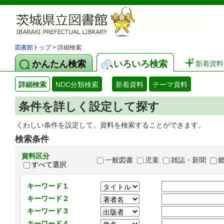
図書館トップ
> 詳細検索
かんたん検索
いろいろ検索
新着資料
詳細検索
NDC分類検索
新着資料
テーマ資料
条件を詳しく設定して探す
くわしい条件を設定して、資料を検索することができます。
検索条件
資料区分
一般図書
児童
雑誌・新聞
すべて選択
キーワード１
キーワード２
キーワード３
キーワード４