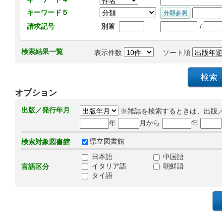
キーワード５
/
請求記号
別置
検索結果一覧
表示件数
ソート順
オプション
出版／発行年月
※雑誌を検索するときは、出版
年
月から
年
県立図書館
検索対象図書館
日本語
中国語
イタリア語
朝鮮語
言語区分
タイ語