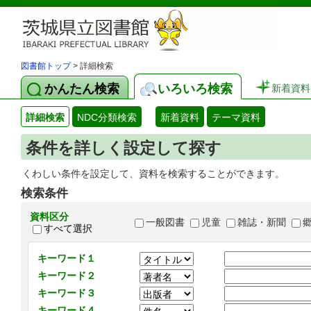
図書館トップ
> 詳細検索
かんたん検索
いろいろ検索
新着資料
詳細検索
NDC分類検索
新着資料
テーマ資料
条件を詳しく設定して探す
くわしい条件を設定して、資料を検索することができます。
検索条件
資料区分
一般図書
児童
雑誌・新聞
すべて選択
キーワード１
キーワード２
キーワード３
キーワード４