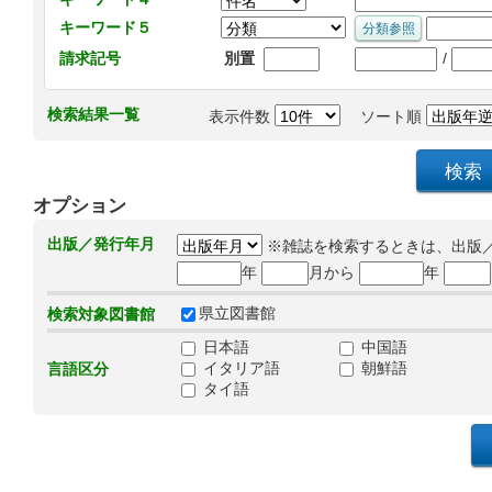
キーワード５
/
請求記号
別置
検索結果一覧
表示件数
ソート順
オプション
出版／発行年月
※雑誌を検索するときは、出版
年
月から
年
県立図書館
検索対象図書館
日本語
中国語
イタリア語
朝鮮語
言語区分
タイ語