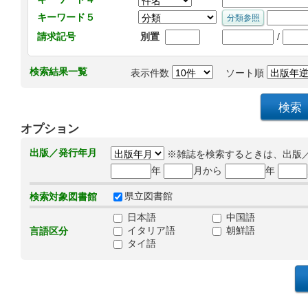
キーワード５
/
請求記号
別置
検索結果一覧
表示件数
ソート順
オプション
出版／発行年月
※雑誌を検索するときは、出版
年
月から
年
県立図書館
検索対象図書館
日本語
中国語
イタリア語
朝鮮語
言語区分
タイ語