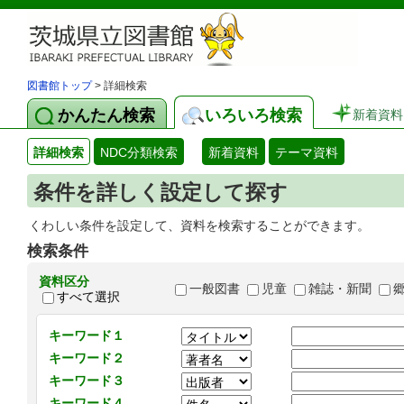
図書館トップ
> 詳細検索
かんたん検索
いろいろ検索
新着資料
詳細検索
NDC分類検索
新着資料
テーマ資料
条件を詳しく設定して探す
くわしい条件を設定して、資料を検索することができます。
検索条件
資料区分
一般図書
児童
雑誌・新聞
すべて選択
キーワード１
キーワード２
キーワード３
キーワード４