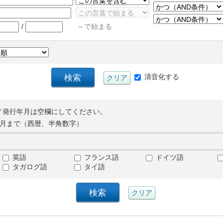
/
～で始まる
清音化する
／発行年月は空欄にしてください。
月まで（西暦、半角数字）
英語
フランス語
ドイツ語
タガログ語
タイ語