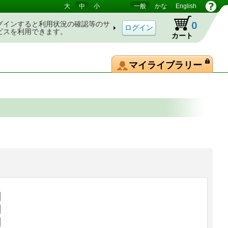
大
中
小
一般
かな
English
0
グインすると利用状況の確認等のサ
ビスを利用できます。
カート
マイライブラリー