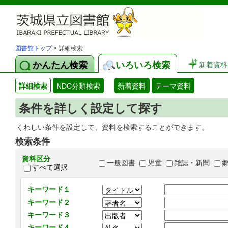
図書館トップ
> 詳細検索
かんたん検索
いろいろ検索
新着資料
詳細検索
NDC分類検索
新着資料
テーマ資料
条件を詳しく設定して探す
くわしい条件を設定して、資料を検索することができます。
検索条件
資料区分
一般図書
児童
雑誌・新聞
すべて選択
キーワード１
キーワード２
キーワード３
キーワード４