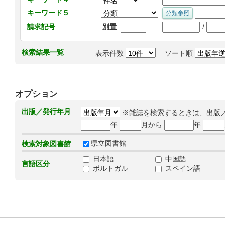
キーワード５
/
請求記号
別置
検索結果一覧
表示件数
ソート順
オプション
出版／発行年月
※雑誌を検索するときは、出版
年
月から
年
県立図書館
検索対象図書館
日本語
中国語
言語区分
ポルトガル
スペイン語