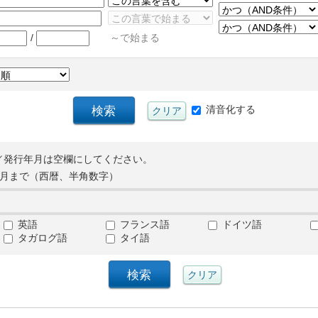
/
～で始まる
清音化する
／発行年月は空欄にしてください。
月まで（西暦、半角数字）
英語
フランス語
ドイツ語
タガログ語
タイ語