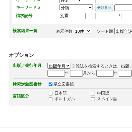
キーワード５
/
請求記号
別置
検索結果一覧
表示件数
ソート順
オプション
出版／発行年月
※雑誌を検索するときは、出版
年
月から
年
県立図書館
検索対象図書館
日本語
中国語
言語区分
ポルトガル
スペイン語