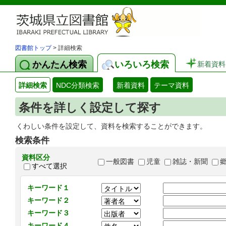
図書館トップ
> 詳細検索
かんたん検索
いろいろ検索
新着資料
詳細検索
NDC分類検索
新着資料
テーマ資料
条件を詳しく設定して探す
くわしい条件を設定して、資料を検索することができます。
検索条件
資料区分
一般図書
児童
雑誌・新聞
すべて選択
キーワード１
キーワード２
キーワード３
キーワード４