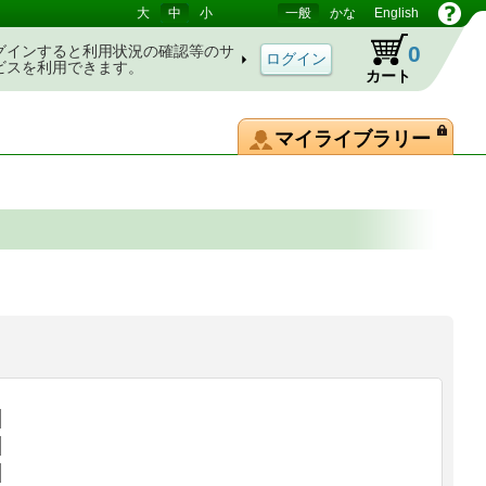
大
中
小
一般
かな
English
0
グインすると利用状況の確認等のサ
ビスを利用できます。
カート
マイライブラリー