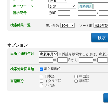
キーワード５
/
請求記号
別置
検索結果一覧
表示件数
ソート順
オプション
出版／発行年月
※雑誌を検索するときは、出版
年
月から
年
県立図書館
検索対象図書館
日本語
中国語
イタリア語
朝鮮語
言語区分
タイ語