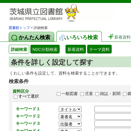
図書館トップ
> 詳細検索
かんたん検索
いろいろ検索
新着資料
詳細検索
NDC分類検索
新着資料
テーマ資料
条件を詳しく設定して探す
くわしい条件を設定して、資料を検索することができます。
検索条件
資料区分
一般図書
児童
雑誌・新聞
すべて選択
キーワード１
キーワード２
キーワード３
キーワード４