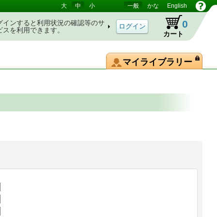
大
中
小
一般
かな
English
0
グインすると利用状況の確認等のサ
ビスを利用できます。
カート
マイライブラリー