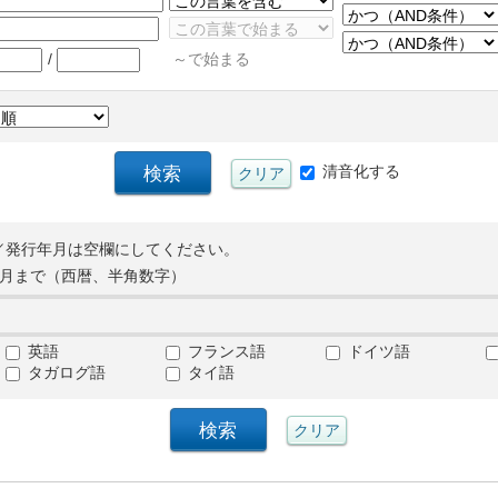
/
～で始まる
清音化する
／発行年月は空欄にしてください。
月まで（西暦、半角数字）
英語
フランス語
ドイツ語
タガログ語
タイ語