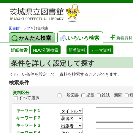
図書館トップ
> 詳細検索
かんたん検索
いろいろ検索
新着資料
詳細検索
NDC分類検索
新着資料
テーマ資料
条件を詳しく設定して探す
くわしい条件を設定して、資料を検索することができます。
検索条件
資料区分
一般図書
児童
雑誌・新聞
すべて選択
キーワード１
キーワード２
キーワード３
キーワード４