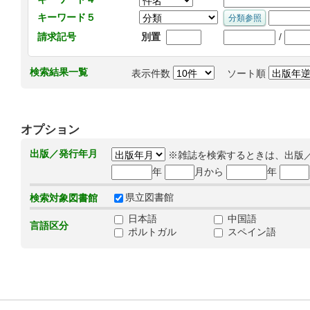
キーワード５
/
請求記号
別置
検索結果一覧
表示件数
ソート順
オプション
出版／発行年月
※雑誌を検索するときは、出版
年
月から
年
県立図書館
検索対象図書館
日本語
中国語
言語区分
ポルトガル
スペイン語