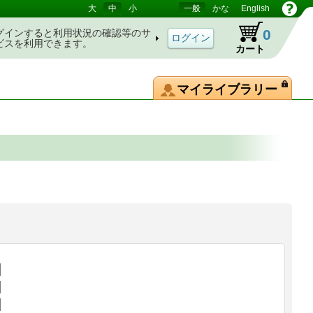
大
中
小
一般
かな
English
0
グインすると利用状況の確認等のサ
ビスを利用できます。
カート
マイライブラリー