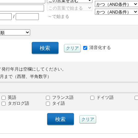
/
～で始まる
清音化する
／発行年月は空欄にしてください。
月まで（西暦、半角数字）
英語
フランス語
ドイツ語
タガログ語
タイ語