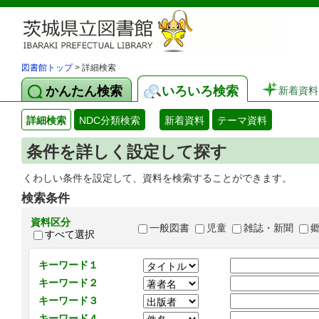
図書館トップ
> 詳細検索
かんたん検索
いろいろ検索
新着資料
詳細検索
NDC分類検索
新着資料
テーマ資料
条件を詳しく設定して探す
くわしい条件を設定して、資料を検索することができます。
検索条件
資料区分
一般図書
児童
雑誌・新聞
すべて選択
キーワード１
キーワード２
キーワード３
キーワード４