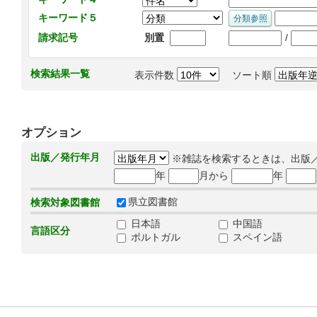
キーワード５
/
請求記号
別置
検索結果一覧
表示件数
ソート順
オプション
出版／発行年月
※雑誌を検索するときは、出版
年
月から
年
県立図書館
検索対象図書館
日本語
中国語
言語区分
ポルトガル
スペイン語