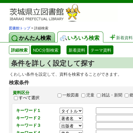
図書館トップ
> 詳細検索
かんたん検索
いろいろ検索
新着資料
詳細検索
NDC分類検索
新着資料
テーマ資料
条件を詳しく設定して探す
くわしい条件を設定して、資料を検索することができます。
検索条件
資料区分
一般図書
児童
雑誌・新聞
すべて選択
キーワード１
キーワード２
キーワード３
キーワード４