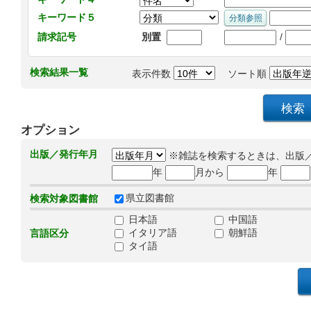
キーワード５
/
請求記号
別置
検索結果一覧
表示件数
ソート順
オプション
出版／発行年月
※雑誌を検索するときは、出版
年
月から
年
県立図書館
検索対象図書館
日本語
中国語
イタリア語
朝鮮語
言語区分
タイ語