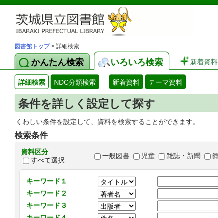
図書館トップ
> 詳細検索
かんたん検索
いろいろ検索
新着資料
詳細検索
NDC分類検索
新着資料
テーマ資料
条件を詳しく設定して探す
くわしい条件を設定して、資料を検索することができます。
検索条件
資料区分
一般図書
児童
雑誌・新聞
すべて選択
キーワード１
キーワード２
キーワード３
キーワード４