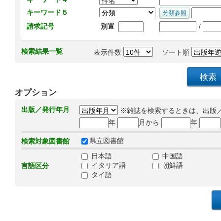
キーワード５
/
請求記号
別置
検索結果一覧
表示件数
ソート順
オプション
出版／発行年月
※雑誌を検索するときは、出版
年
月から
年
県立図書館
検索対象図書館
日本語
中国語
イタリア語
朝鮮語
言語区分
タイ語