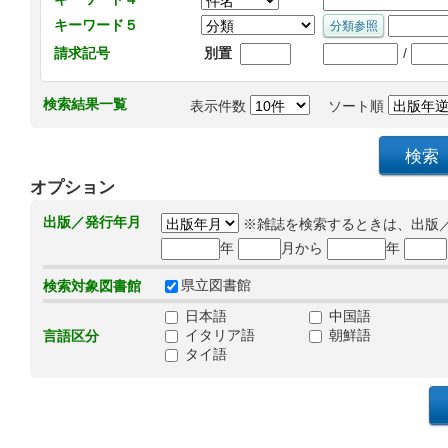
キーワード５
/
請求記号
別置
検索結果一覧
表示件数
ソート順
オプション
出版／発行年月
※雑誌を検索するときは、出版
年
月から
年
県立図書館
検索対象図書館
日本語
中国語
イタリア語
朝鮮語
言語区分
タイ語