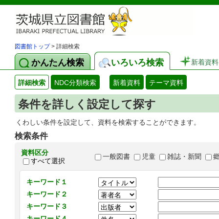
図書館トップ
> 詳細検索
かんたん検索
いろいろ検索
新着資料
詳細検索
NDC分類検索
新着資料
テーマ資料
条件を詳しく設定して探す
くわしい条件を設定して、資料を検索することができます。
検索条件
資料区分
一般図書
児童
雑誌・新聞
すべて選択
キーワード１
キーワード２
キーワード３
キーワード４