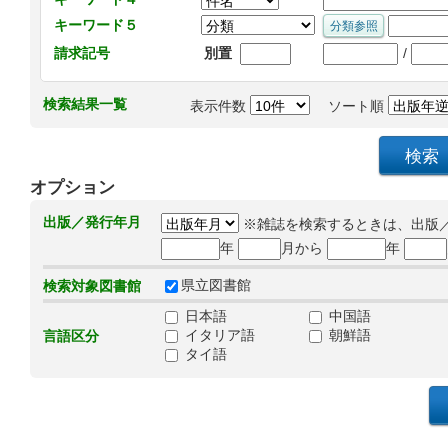
キーワード５
/
請求記号
別置
検索結果一覧
表示件数
ソート順
オプション
出版／発行年月
※雑誌を検索するときは、出版
年
月から
年
県立図書館
検索対象図書館
日本語
中国語
イタリア語
朝鮮語
言語区分
タイ語