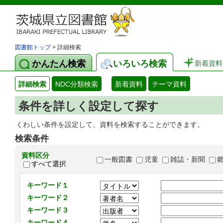
図書館トップ
> 詳細検索
かんたん検索
いろいろ検索
新着資料
詳細検索
NDC分類検索
新着資料
テーマ資料
条件を詳しく設定して探す
くわしい条件を設定して、資料を検索することができます。
検索条件
資料区分
一般図書
児童
雑誌・新聞
すべて選択
キーワード１
キーワード２
キーワード３
キーワード４