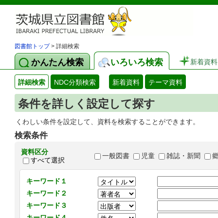
図書館トップ
> 詳細検索
かんたん検索
いろいろ検索
新着資料
詳細検索
NDC分類検索
新着資料
テーマ資料
条件を詳しく設定して探す
くわしい条件を設定して、資料を検索することができます。
検索条件
資料区分
一般図書
児童
雑誌・新聞
すべて選択
キーワード１
キーワード２
キーワード３
キーワード４