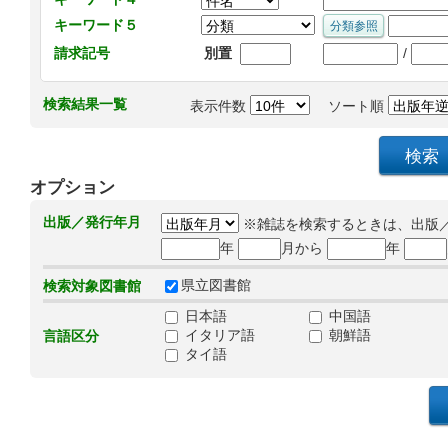
キーワード５
/
請求記号
別置
検索結果一覧
表示件数
ソート順
オプション
出版／発行年月
※雑誌を検索するときは、出版
年
月から
年
県立図書館
検索対象図書館
日本語
中国語
イタリア語
朝鮮語
言語区分
タイ語