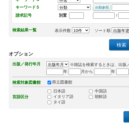
キーワード５
/
請求記号
別置
検索結果一覧
表示件数
ソート順
オプション
出版／発行年月
※雑誌を検索するときは、出版
年
月から
年
県立図書館
検索対象図書館
日本語
中国語
イタリア語
朝鮮語
言語区分
タイ語