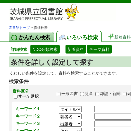
図書館トップ
> 詳細検索
かんたん検索
いろいろ検索
新着資料
詳細検索
NDC分類検索
新着資料
テーマ資料
条件を詳しく設定して探す
くわしい条件を設定して、資料を検索することができます。
検索条件
資料区分
一般図書
児童
雑誌・新聞
すべて選択
キーワード１
キーワード２
キーワード３
キーワード４