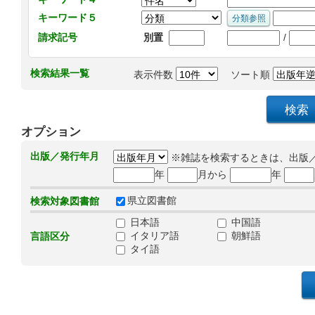
キーワード５
/
請求記号
別置
検索結果一覧
表示件数
ソート順
オプション
出版／発行年月
※雑誌を検索するときは、出版
年
月から
年
県立図書館
検索対象図書館
日本語
中国語
イタリア語
朝鮮語
言語区分
タイ語