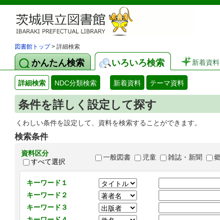
図書館トップ
> 詳細検索
かんたん検索
いろいろ検索
新着資料
詳細検索
NDC分類検索
新着資料
テーマ資料
条件を詳しく設定して探す
くわしい条件を設定して、資料を検索することができます。
検索条件
資料区分
一般図書
児童
雑誌・新聞
すべて選択
キーワード１
キーワード２
キーワード３
キーワード４