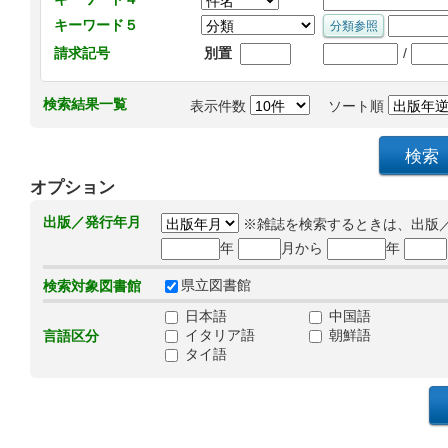
キーワード５
/
請求記号
別置
検索結果一覧
表示件数
ソート順
オプション
出版／発行年月
※雑誌を検索するときは、出版
年
月から
年
県立図書館
検索対象図書館
日本語
中国語
イタリア語
朝鮮語
言語区分
タイ語