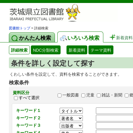
図書館トップ
> 詳細検索
かんたん検索
いろいろ検索
新着資料
詳細検索
NDC分類検索
新着資料
テーマ資料
条件を詳しく設定して探す
くわしい条件を設定して、資料を検索することができます。
検索条件
資料区分
一般図書
児童
雑誌・新聞
すべて選択
キーワード１
キーワード２
キーワード３
キーワード４