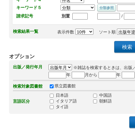
キーワード５
/
請求記号
別置
検索結果一覧
表示件数
ソート順
オプション
出版／発行年月
※雑誌を検索するときは、出版
年
月から
年
県立図書館
検索対象図書館
日本語
中国語
イタリア語
朝鮮語
言語区分
タイ語