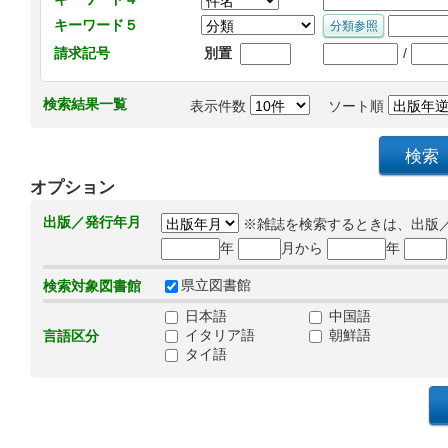
キーワード５
/
請求記号
別置
検索結果一覧
表示件数
ソート順
オプション
出版／発行年月
※雑誌を検索するときは、出版
年
月から
年
県立図書館
検索対象図書館
日本語
中国語
イタリア語
朝鮮語
言語区分
タイ語