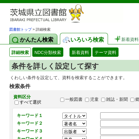
図書館トップ
> 詳細検索
かんたん検索
いろいろ検索
新着資料
詳細検索
NDC分類検索
新着資料
テーマ資料
条件を詳しく設定して探す
くわしい条件を設定して、資料を検索することができます。
検索条件
資料区分
一般図書
児童
雑誌・新聞
すべて選択
キーワード１
キーワード２
キーワード３
キーワード４