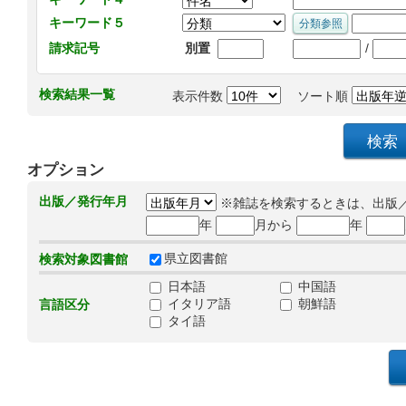
キーワード５
/
請求記号
別置
検索結果一覧
表示件数
ソート順
オプション
出版／発行年月
※雑誌を検索するときは、出版
年
月から
年
県立図書館
検索対象図書館
日本語
中国語
イタリア語
朝鮮語
言語区分
タイ語