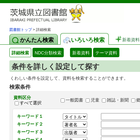
図書館トップ
> 詳細検索
かんたん検索
いろいろ検索
新着資料
詳細検索
NDC分類検索
新着資料
テーマ資料
条件を詳しく設定して探す
くわしい条件を設定して、資料を検索することができます。
検索条件
資料区分
一般図書
児童
雑誌・新聞
すべて選択
キーワード１
キーワード２
キーワード３
キーワード４