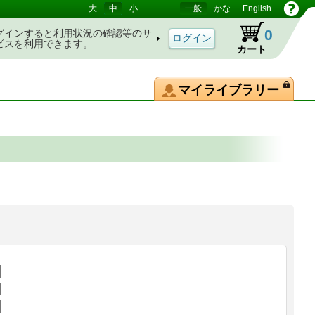
大
中
小
一般
かな
English
0
グインすると利用状況の確認等のサ
ビスを利用できます。
カート
マイライブラリー