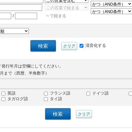
/
～で始まる
清音化する
／発行年月は空欄にしてください。
月まで（西暦、半角数字）
英語
フランス語
ドイツ語
タガログ語
タイ語