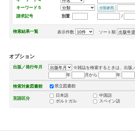
キーワード５
/
請求記号
別置
検索結果一覧
表示件数
ソート順
オプション
出版／発行年月
※雑誌を検索するときは、出版
年
月から
年
県立図書館
検索対象図書館
日本語
中国語
言語区分
ポルトガル
スペイン語