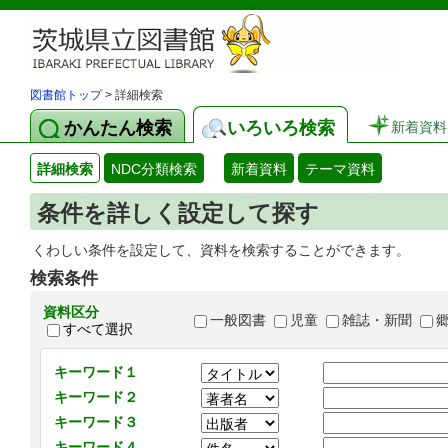
図書館トップ
> 詳細検索
かんたん検索
いろいろ検索
新着資料
詳細検索
NDC分類検索
新着資料
テーマ資料
条件を詳しく設定して探す
くわしい条件を設定して、資料を検索することができます。
検索条件
資料区分
一般図書
児童
雑誌・新聞
すべて選択
キーワード１
キーワード２
キーワード３
キーワード４