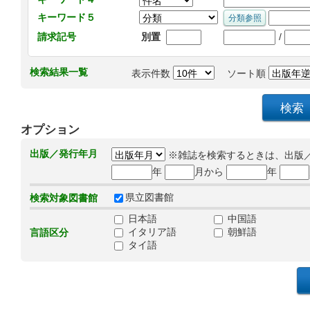
キーワード５
/
請求記号
別置
検索結果一覧
表示件数
ソート順
オプション
出版／発行年月
※雑誌を検索するときは、出版
年
月から
年
県立図書館
検索対象図書館
日本語
中国語
イタリア語
朝鮮語
言語区分
タイ語