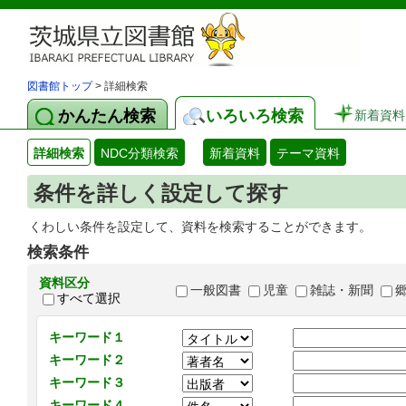
図書館トップ
> 詳細検索
かんたん検索
いろいろ検索
新着資料
詳細検索
NDC分類検索
新着資料
テーマ資料
条件を詳しく設定して探す
くわしい条件を設定して、資料を検索することができます。
検索条件
資料区分
一般図書
児童
雑誌・新聞
すべて選択
キーワード１
キーワード２
キーワード３
キーワード４