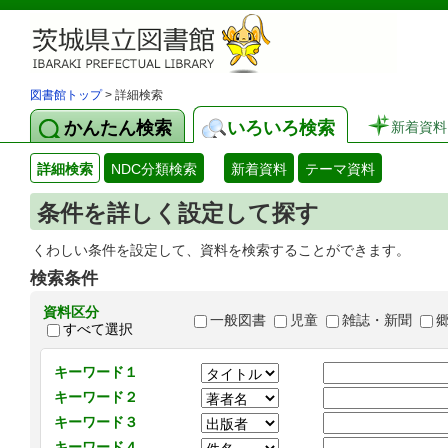
図書館トップ
> 詳細検索
かんたん検索
いろいろ検索
新着資料
詳細検索
NDC分類検索
新着資料
テーマ資料
条件を詳しく設定して探す
くわしい条件を設定して、資料を検索することができます。
検索条件
資料区分
一般図書
児童
雑誌・新聞
すべて選択
キーワード１
キーワード２
キーワード３
キーワード４