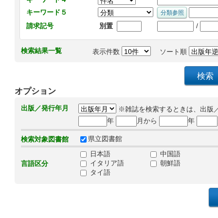
キーワード５
/
請求記号
別置
検索結果一覧
表示件数
ソート順
オプション
出版／発行年月
※雑誌を検索するときは、出版
年
月から
年
県立図書館
検索対象図書館
日本語
中国語
イタリア語
朝鮮語
言語区分
タイ語