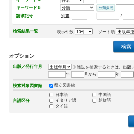
キーワード５
/
請求記号
別置
検索結果一覧
表示件数
ソート順
オプション
出版／発行年月
※雑誌を検索するときは、出版
年
月から
年
県立図書館
検索対象図書館
日本語
中国語
イタリア語
朝鮮語
言語区分
タイ語