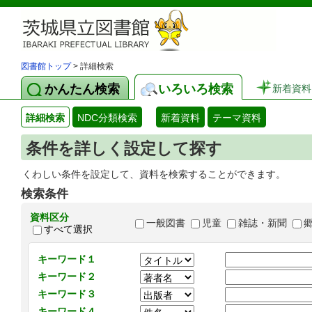
図書館トップ
> 詳細検索
かんたん検索
いろいろ検索
新着資料
詳細検索
NDC分類検索
新着資料
テーマ資料
条件を詳しく設定して探す
くわしい条件を設定して、資料を検索することができます。
検索条件
資料区分
一般図書
児童
雑誌・新聞
すべて選択
キーワード１
キーワード２
キーワード３
キーワード４