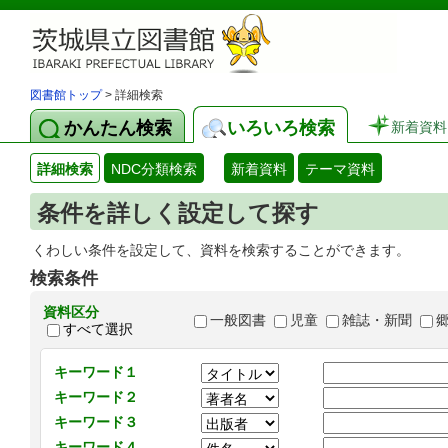
図書館トップ
> 詳細検索
かんたん検索
いろいろ検索
新着資料
詳細検索
NDC分類検索
新着資料
テーマ資料
条件を詳しく設定して探す
くわしい条件を設定して、資料を検索することができます。
検索条件
資料区分
一般図書
児童
雑誌・新聞
すべて選択
キーワード１
キーワード２
キーワード３
キーワード４