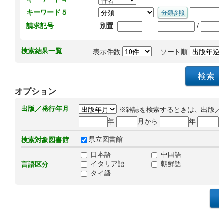
キーワード５
/
請求記号
別置
検索結果一覧
表示件数
ソート順
オプション
出版／発行年月
※雑誌を検索するときは、出版
年
月から
年
県立図書館
検索対象図書館
日本語
中国語
イタリア語
朝鮮語
言語区分
タイ語