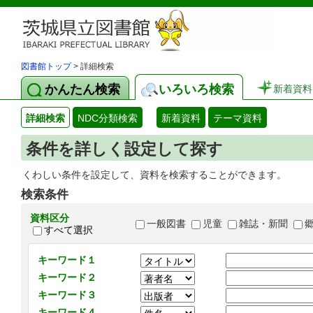
図書館トップ
> 詳細検索
かんたん検索
いろいろ検索
新着資料
詳細検索
NDC分類検索
新着資料
テーマ資料
条件を詳しく設定して探す
くわしい条件を設定して、資料を検索することができます。
検索条件
資料区分
一般図書
児童
雑誌・新聞
すべて選択
キーワード１
キーワード２
キーワード３
キーワード４