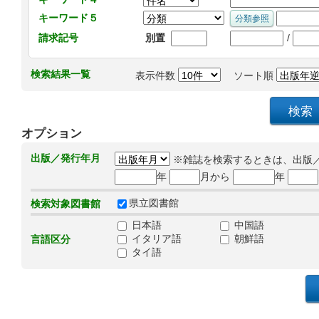
キーワード５
/
請求記号
別置
検索結果一覧
表示件数
ソート順
オプション
出版／発行年月
※雑誌を検索するときは、出版
年
月から
年
県立図書館
検索対象図書館
日本語
中国語
イタリア語
朝鮮語
言語区分
タイ語