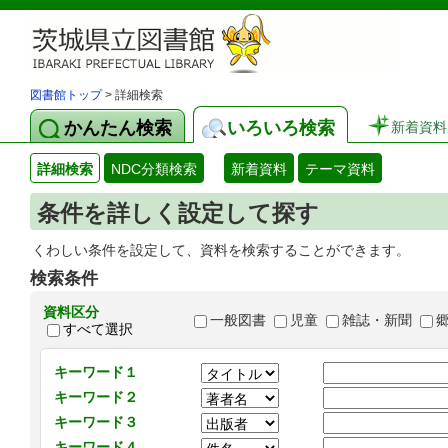
図書館トップ
> 詳細検索
かんたん検索
いろいろ検索
新着資料
詳細検索
NDC分類検索
新着資料
テーマ資料
条件を詳しく設定して探す
くわしい条件を設定して、資料を検索することができます。
検索条件
資料区分
一般図書
児童
雑誌・新聞
すべて選択
キーワード１
キーワード２
キーワード３
キーワード４