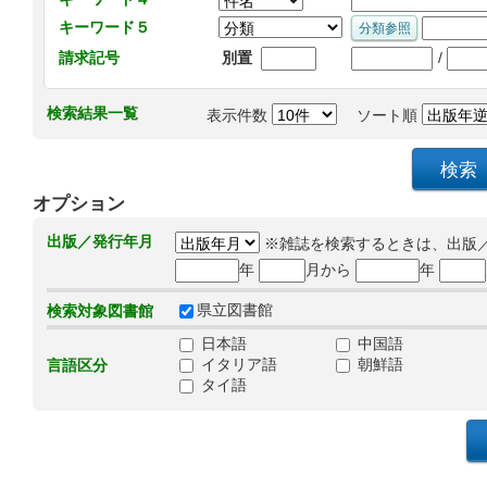
キーワード５
/
請求記号
別置
検索結果一覧
表示件数
ソート順
オプション
出版／発行年月
※雑誌を検索するときは、出版
年
月から
年
県立図書館
検索対象図書館
日本語
中国語
イタリア語
朝鮮語
言語区分
タイ語