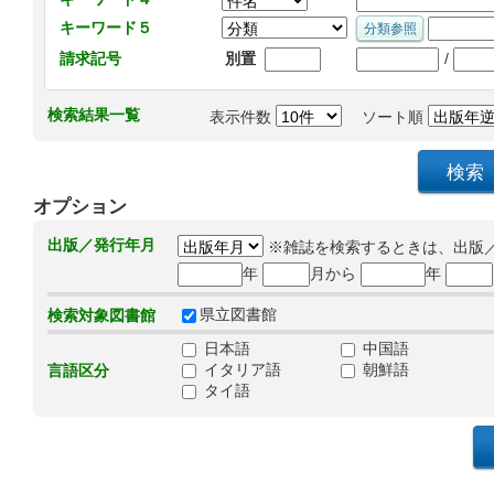
キーワード５
/
請求記号
別置
検索結果一覧
表示件数
ソート順
オプション
出版／発行年月
※雑誌を検索するときは、出版
年
月から
年
県立図書館
検索対象図書館
日本語
中国語
イタリア語
朝鮮語
言語区分
タイ語