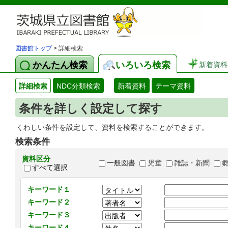
図書館トップ
> 詳細検索
かんたん検索
いろいろ検索
新着資料
詳細検索
NDC分類検索
新着資料
テーマ資料
条件を詳しく設定して探す
くわしい条件を設定して、資料を検索することができます。
検索条件
資料区分
一般図書
児童
雑誌・新聞
すべて選択
キーワード１
キーワード２
キーワード３
キーワード４