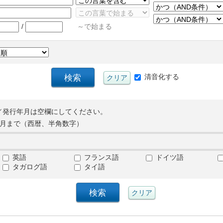
/
～で始まる
清音化する
／発行年月は空欄にしてください。
月まで（西暦、半角数字）
英語
フランス語
ドイツ語
タガログ語
タイ語