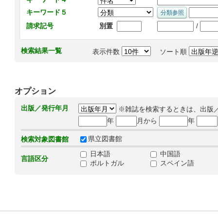
キーワード５
/
請求記号
別置
検索結果一覧
表示件数
ソート順
オプション
出版／発行年月
※雑誌を検索するときは、出版
年
月から
年
県立図書館
検索対象図書館
日本語
中国語
言語区分
ポルトガル
スペイン語