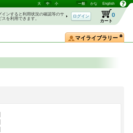
大
中
小
一般
かな
English
0
グインすると利用状況の確認等のサ
ビスを利用できます。
カート
マイライブラリー