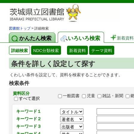
図書館トップ
> 詳細検索
かんたん検索
いろいろ検索
新着資料
詳細検索
NDC分類検索
新着資料
テーマ資料
条件を詳しく設定して探す
くわしい条件を設定して、資料を検索することができます。
検索条件
資料区分
一般図書
児童
雑誌・新聞
すべて選択
キーワード１
キーワード２
キーワード３
キーワード４