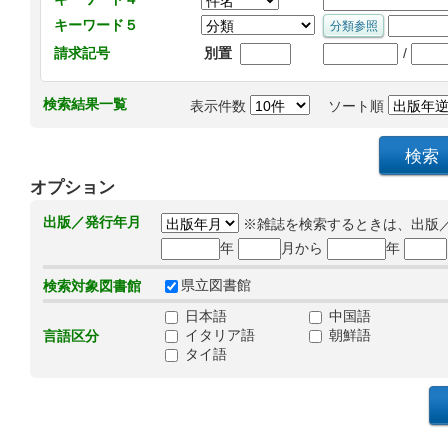
キーワード５
/
請求記号
別置
検索結果一覧
表示件数
ソート順
オプション
出版／発行年月
※雑誌を検索するときは、出版
年
月から
年
県立図書館
検索対象図書館
日本語
中国語
イタリア語
朝鮮語
言語区分
タイ語