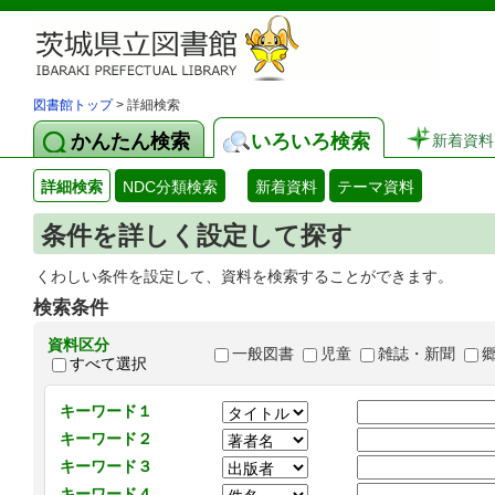
図書館トップ
> 詳細検索
かんたん検索
いろいろ検索
新着資料
詳細検索
NDC分類検索
新着資料
テーマ資料
条件を詳しく設定して探す
くわしい条件を設定して、資料を検索することができます。
検索条件
資料区分
一般図書
児童
雑誌・新聞
すべて選択
キーワード１
キーワード２
キーワード３
キーワード４