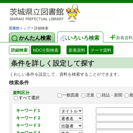
図書館トップ
> 詳細検索
かんたん検索
いろいろ検索
新着資料
詳細検索
NDC分類検索
新着資料
テーマ資料
条件を詳しく設定して探す
くわしい条件を設定して、資料を検索することができます。
検索条件
資料区分
一般図書
児童
雑誌・新聞
すべて選択
キーワード１
キーワード２
キーワード３
キーワード４