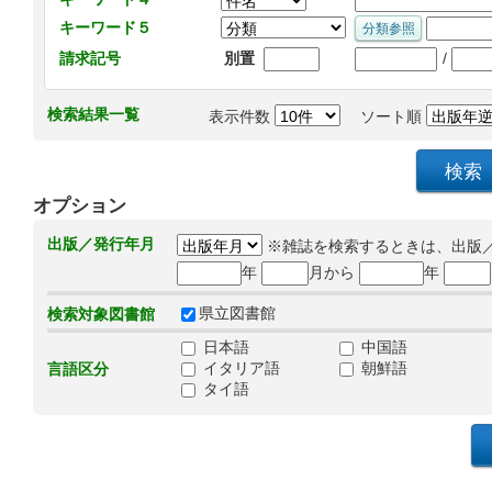
キーワード５
/
請求記号
別置
検索結果一覧
表示件数
ソート順
オプション
出版／発行年月
※雑誌を検索するときは、出版
年
月から
年
県立図書館
検索対象図書館
日本語
中国語
イタリア語
朝鮮語
言語区分
タイ語