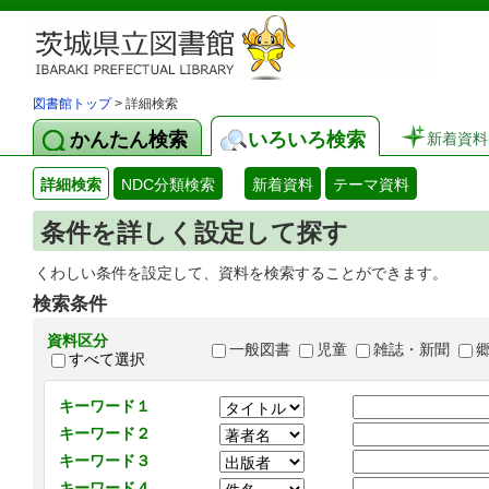
図書館トップ
> 詳細検索
かんたん検索
いろいろ検索
新着資料
詳細検索
NDC分類検索
新着資料
テーマ資料
条件を詳しく設定して探す
くわしい条件を設定して、資料を検索することができます。
検索条件
資料区分
一般図書
児童
雑誌・新聞
すべて選択
キーワード１
キーワード２
キーワード３
キーワード４