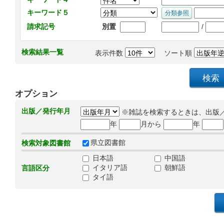
キーワード５
/
請求記号
別置
検索結果一覧
表示件数
ソート順
オプション
出版／発行年月
※雑誌を検索するときは、出版
年
月から
年
県立図書館
検索対象図書館
日本語
中国語
イタリア語
朝鮮語
言語区分
タイ語