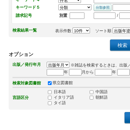
キーワード５
/
請求記号
別置
検索結果一覧
表示件数
ソート順
オプション
出版／発行年月
※雑誌を検索するときは、出版
年
月から
年
県立図書館
検索対象図書館
日本語
中国語
イタリア語
朝鮮語
言語区分
タイ語