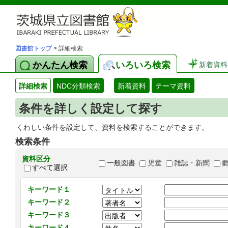
図書館トップ
> 詳細検索
かんたん検索
いろいろ検索
新着資料
詳細検索
NDC分類検索
新着資料
テーマ資料
条件を詳しく設定して探す
くわしい条件を設定して、資料を検索することができます。
検索条件
資料区分
一般図書
児童
雑誌・新聞
すべて選択
キーワード１
キーワード２
キーワード３
キーワード４