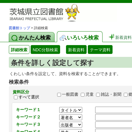
図書館トップ
> 詳細検索
かんたん検索
いろいろ検索
新着資料
詳細検索
NDC分類検索
新着資料
テーマ資料
条件を詳しく設定して探す
くわしい条件を設定して、資料を検索することができます。
検索条件
資料区分
一般図書
児童
雑誌・新聞
すべて選択
キーワード１
キーワード２
キーワード３
キーワード４