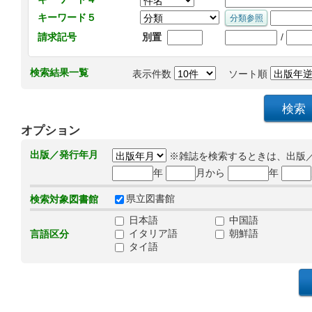
キーワード５
/
請求記号
別置
検索結果一覧
表示件数
ソート順
オプション
出版／発行年月
※雑誌を検索するときは、出版
年
月から
年
県立図書館
検索対象図書館
日本語
中国語
イタリア語
朝鮮語
言語区分
タイ語