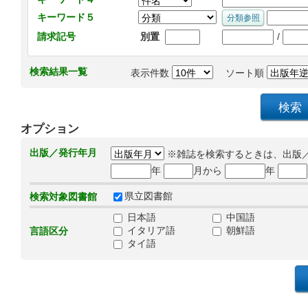
キーワード５
/
請求記号
別置
検索結果一覧
表示件数
ソート順
オプション
出版／発行年月
※雑誌を検索するときは、出版
年
月から
年
県立図書館
検索対象図書館
日本語
中国語
イタリア語
朝鮮語
言語区分
タイ語