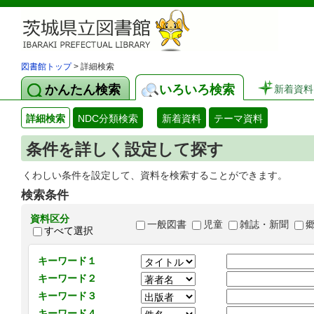
図書館トップ
> 詳細検索
かんたん検索
いろいろ検索
新着資料
詳細検索
NDC分類検索
新着資料
テーマ資料
条件を詳しく設定して探す
くわしい条件を設定して、資料を検索することができます。
検索条件
資料区分
一般図書
児童
雑誌・新聞
すべて選択
キーワード１
キーワード２
キーワード３
キーワード４