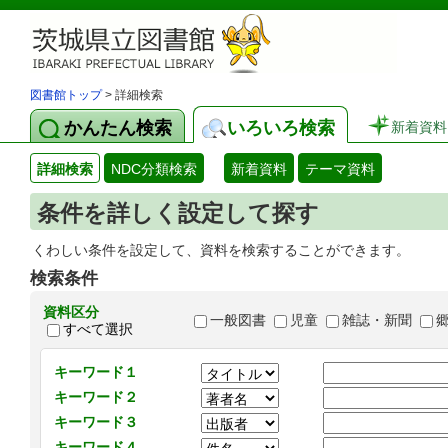
図書館トップ
> 詳細検索
かんたん検索
いろいろ検索
新着資料
詳細検索
NDC分類検索
新着資料
テーマ資料
条件を詳しく設定して探す
くわしい条件を設定して、資料を検索することができます。
検索条件
資料区分
一般図書
児童
雑誌・新聞
すべて選択
キーワード１
キーワード２
キーワード３
キーワード４