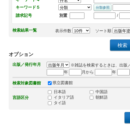
キーワード５
/
請求記号
別置
検索結果一覧
表示件数
ソート順
オプション
出版／発行年月
※雑誌を検索するときは、出版
年
月から
年
県立図書館
検索対象図書館
日本語
中国語
イタリア語
朝鮮語
言語区分
タイ語