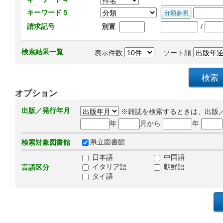
キーワード５
/
請求記号
別置
検索結果一覧
表示件数
ソート順
オプション
出版／発行年月
※雑誌を検索するときは、出版
年
月から
年
県立図書館
検索対象図書館
日本語
中国語
イタリア語
朝鮮語
言語区分
タイ語