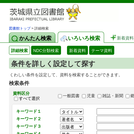
図書館トップ
> 詳細検索
かんたん検索
いろいろ検索
新着資料
詳細検索
NDC分類検索
新着資料
テーマ資料
条件を詳しく設定して探す
くわしい条件を設定して、資料を検索することができます。
検索条件
資料区分
一般図書
児童
雑誌・新聞
すべて選択
キーワード１
キーワード２
キーワード３
キーワード４