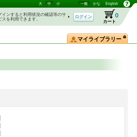
大
中
小
一般
かな
English
0
グインすると利用状況の確認等のサ
ビスを利用できます。
カート
マイライブラリー