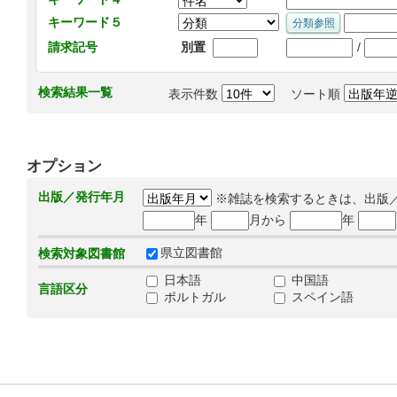
キーワード５
/
請求記号
別置
検索結果一覧
表示件数
ソート順
オプション
出版／発行年月
※雑誌を検索するときは、出版
年
月から
年
県立図書館
検索対象図書館
日本語
中国語
言語区分
ポルトガル
スペイン語