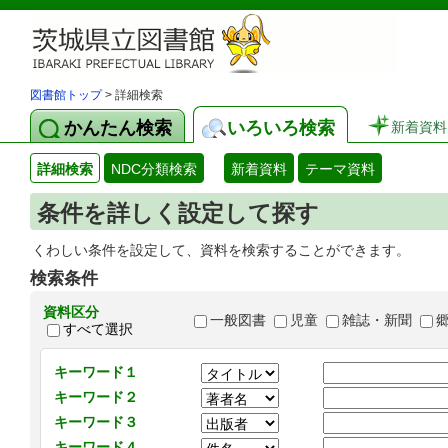
図書館トップ
> 詳細検索
かんたん検索
いろいろ検索
新着資料
詳細検索
NDC分類検索
新着資料
テーマ資料
条件を詳しく設定して探す
くわしい条件を設定して、資料を検索することができます。
検索条件
資料区分
一般図書
児童
雑誌・新聞
すべて選択
キーワード１
キーワード２
キーワード３
キーワード４