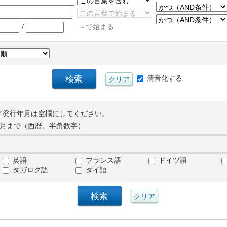
/
～で始まる
清音化する
／発行年月は空欄にしてください。
月まで（西暦、半角数字）
英語
フランス語
ドイツ語
タガログ語
タイ語