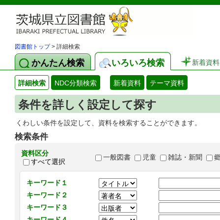
図書館トップ
> 詳細検索
かんたん検索
いろいろ検索
新着資料
詳細検索
NDC分類検索
新着資料
テーマ資料
条件を詳しく設定して探す
くわしい条件を設定して、資料を検索することができます。
検索条件
資料区分
一般図書
児童
雑誌・新聞
すべて選択
キーワード１
キーワード２
キーワード３
キーワード４