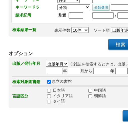
キーワード５
/
請求記号
別置
検索結果一覧
表示件数
ソート順
オプション
出版／発行年月
※雑誌を検索するときは、出版
年
月から
年
県立図書館
検索対象図書館
日本語
中国語
イタリア語
朝鮮語
言語区分
タイ語