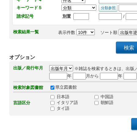
キーワード５
/
請求記号
別置
検索結果一覧
表示件数
ソート順
オプション
出版／発行年月
※雑誌を検索するときは、出版
年
月から
年
県立図書館
検索対象図書館
日本語
中国語
イタリア語
朝鮮語
言語区分
タイ語