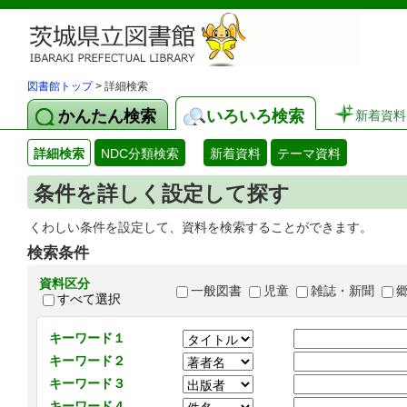
図書館トップ
> 詳細検索
かんたん検索
いろいろ検索
新着資料
詳細検索
NDC分類検索
新着資料
テーマ資料
条件を詳しく設定して探す
くわしい条件を設定して、資料を検索することができます。
検索条件
資料区分
一般図書
児童
雑誌・新聞
すべて選択
キーワード１
キーワード２
キーワード３
キーワード４