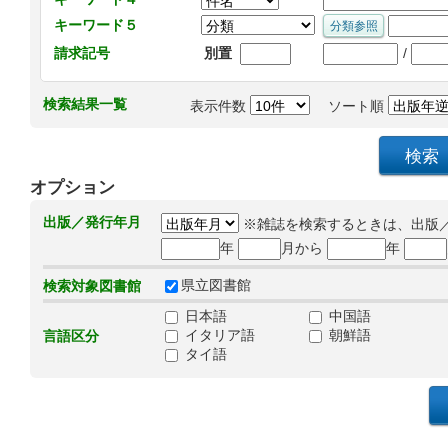
キーワード５
/
請求記号
別置
検索結果一覧
表示件数
ソート順
オプション
出版／発行年月
※雑誌を検索するときは、出版
年
月から
年
県立図書館
検索対象図書館
日本語
中国語
イタリア語
朝鮮語
言語区分
タイ語