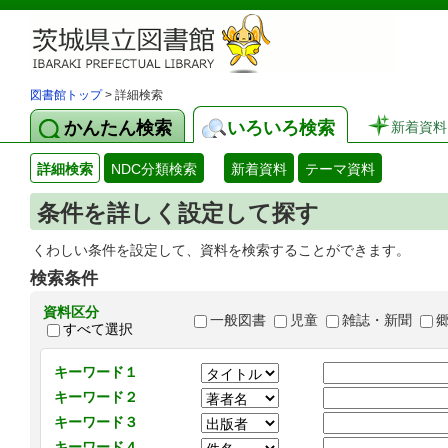
図書館トップ
> 詳細検索
かんたん検索
いろいろ検索
新着資料
詳細検索
NDC分類検索
新着資料
テーマ資料
条件を詳しく設定して探す
くわしい条件を設定して、資料を検索することができます。
検索条件
資料区分
一般図書
児童
雑誌・新聞
すべて選択
キーワード１
キーワード２
キーワード３
キーワード４