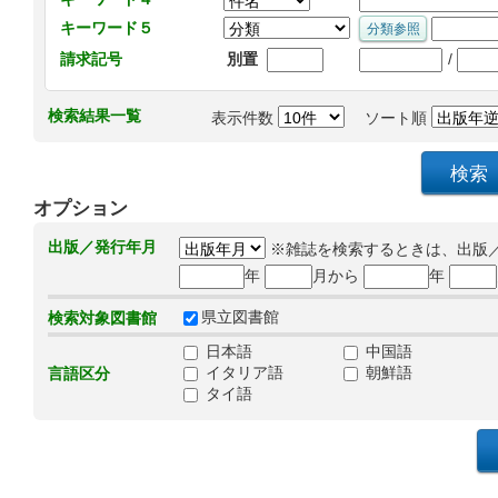
キーワード５
/
請求記号
別置
検索結果一覧
表示件数
ソート順
オプション
出版／発行年月
※雑誌を検索するときは、出版
年
月から
年
県立図書館
検索対象図書館
日本語
中国語
イタリア語
朝鮮語
言語区分
タイ語