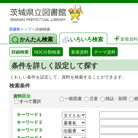
図書館トップ
> 詳細検索
かんたん検索
いろいろ検索
新着資料
詳細検索
NDC分類検索
新着資料
テーマ資料
条件を詳しく設定して探す
くわしい条件を設定して、資料を検索することができます。
検索条件
資料区分
一般図書
児童
雑誌・新聞
すべて選択
キーワード１
キーワード２
キーワード３
キーワード４